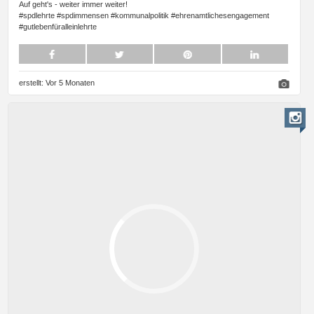
Auf geht's - weiter immer weiter!
#spdlehrte #spdimmensen #kommunalpolitik #ehrenamtlichesengagement
#gutlebenfüralleinlehrte
erstellt:
Vor 5 Monaten