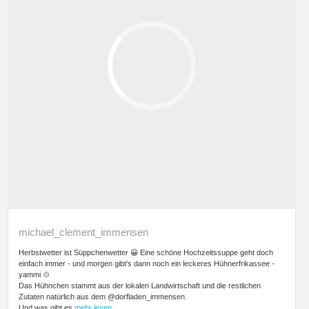
michael_clement_immensen
Herbstwetter ist Süppchenwetter 😀 Eine schöne Hochzeitssuppe geht doch
einfach immer - und morgen gibt's dann noch ein leckeres Hühnerfrikassee -
yammi 🍲
Das Hühnchen stammt aus der lokalen Landwirtschaft und die restlichen
Zutaten natürlich aus dem @dorfladen_immensen.
Und was gibt es
mehr lesen