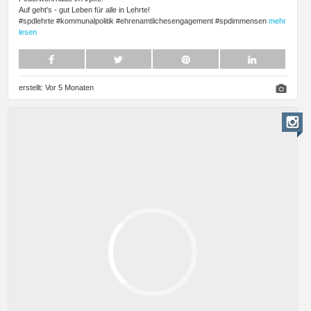
Auf geht's - gut Leben für alle in Lehrte!
#spdlehrte #kommunalpolitik #ehrenamtlichesengagement #spdimmensen
mehr
lesen
erstellt:
Vor 5 Monaten