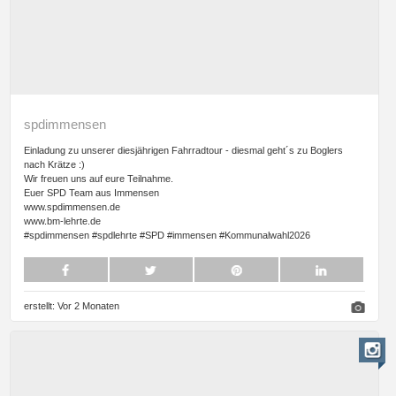
spdimmensen
Einladung zu unserer diesjährigen Fahrradtour - diesmal geht´s zu Boglers
nach Krätze :)
Wir freuen uns auf eure Teilnahme.
Euer SPD Team aus Immensen
www.spdimmensen.de
www.bm-lehrte.de
#spdimmensen #spdlehrte #SPD #immensen #Kommunalwahl2026
erstellt:
Vor 2 Monaten