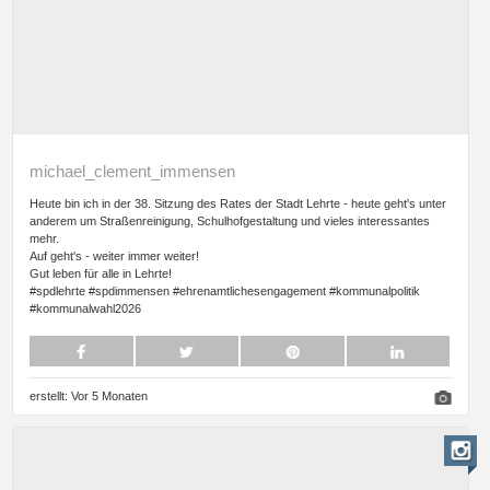
michael_clement_immensen
Heute bin ich in der 38. Sitzung des Rates der Stadt Lehrte - heute geht's unter
anderem um Straßenreinigung, Schulhofgestaltung und vieles interessantes
mehr.
Auf geht's - weiter immer weiter!
Gut leben für alle in Lehrte!
#spdlehrte #spdimmensen #ehrenamtlichesengagement #kommunalpolitik
#kommunalwahl2026
erstellt:
Vor 5 Monaten