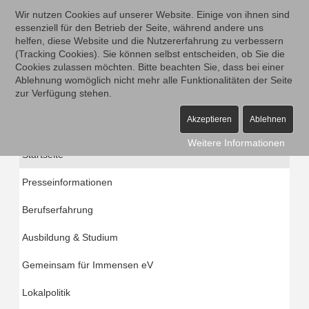
Wir nutzen Cookies auf unserer Website. Einige von ihnen sind
essenziell für den Betrieb der Seite, während andere uns
helfen, diese Website und die Nutzererfahrung zu verbessern
(Tracking Cookies). Sie können selbst entscheiden, ob Sie die
Cookies zulassen möchten. Bitte beachten Sie, dass bei einer
Ablehnung womöglich nicht mehr alle Funktionalitäten der Seite
zur Verfügung stehen.
Akzeptieren
Ablehnen
Weitere Informationen
Startseite
Presseinformationen
Berufserfahrung
Ausbildung & Studium
Gemeinsam für Immensen eV
Lokalpolitik