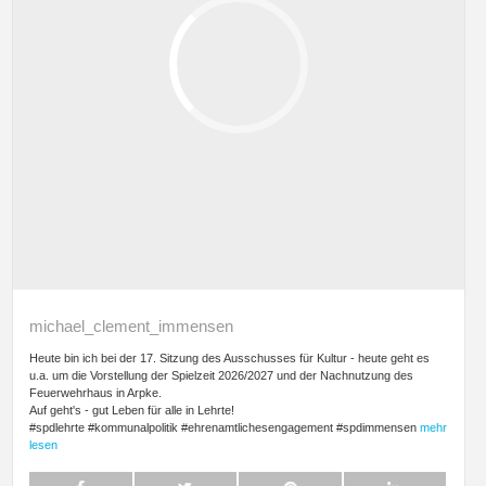
michael_clement_immensen
Heute bin ich bei der 17. Sitzung des Ausschusses für Kultur - heute geht es
u.a. um die Vorstellung der Spielzeit 2026/2027 und der Nachnutzung des
Feuerwehrhaus in Arpke.
Auf geht's - gut Leben für alle in Lehrte!
#spdlehrte #kommunalpolitik #ehrenamtlichesengagement #spdimmensen
mehr
lesen