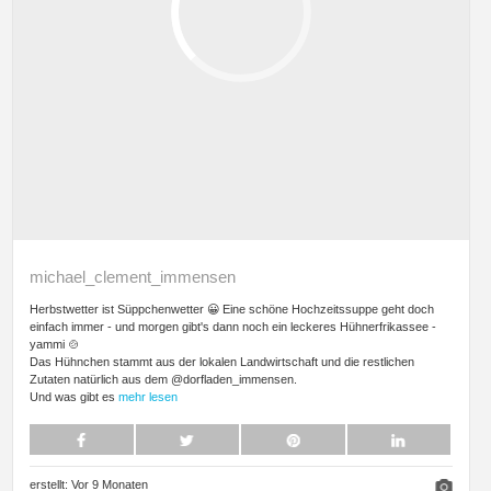
michael_clement_immensen
Herbstwetter ist Süppchenwetter 😀 Eine schöne Hochzeitssuppe geht doch
einfach immer - und morgen gibt's dann noch ein leckeres Hühnerfrikassee -
yammi 🍲
Das Hühnchen stammt aus der lokalen Landwirtschaft und die restlichen
Zutaten natürlich aus dem @dorfladen_immensen.
Und was gibt es
mehr lesen
erstellt:
Vor 9 Monaten