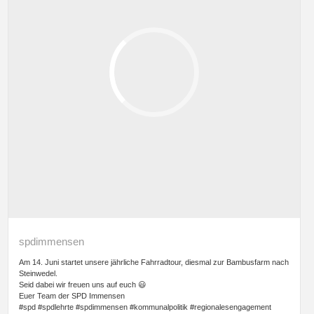
spdimmensen
Am 14. Juni startet unsere jährliche Fahrradtour, diesmal zur Bambusfarm nach
Steinwedel.
Seid dabei wir freuen uns auf euch 😃
Euer Team der SPD Immensen
#spd #spdlehrte #spdimmensen #kommunalpolitik #regionalesengagement