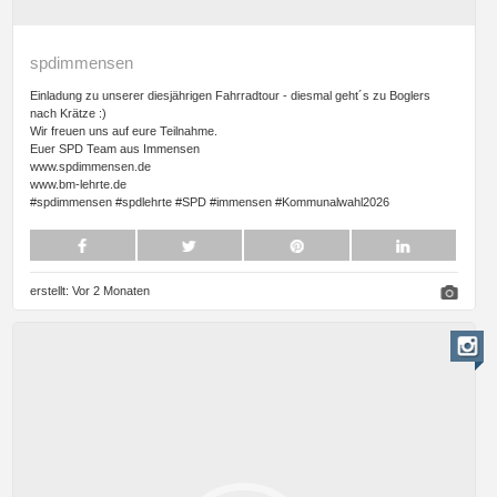
spdimmensen
Einladung zu unserer diesjährigen Fahrradtour - diesmal geht´s zu Boglers
nach Krätze :)
Wir freuen uns auf eure Teilnahme.
Euer SPD Team aus Immensen
www.spdimmensen.de
www.bm-lehrte.de
#spdimmensen #spdlehrte #SPD #immensen #Kommunalwahl2026
erstellt:
Vor 2 Monaten