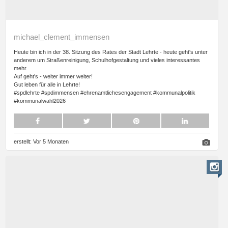
michael_clement_immensen
Heute bin ich in der 38. Sitzung des Rates der Stadt Lehrte - heute geht's unter
anderem um Straßenreinigung, Schulhofgestaltung und vieles interessantes
mehr.
Auf geht's - weiter immer weiter!
Gut leben für alle in Lehrte!
#spdlehrte #spdimmensen #ehrenamtlichesengagement #kommunalpolitik
#kommunalwahl2026
erstellt:
Vor 5 Monaten