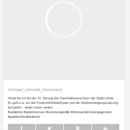
michael_clement_immensen
Heute bin ich bei der 41. Sitzung des Haushaltsausschuss der Stadt Lehrte.
Es geht u.a. um den Feuerwehrbedarfsplan und die Straßenreinigungssatzung.
Auf geht's - weiter immer weiter!
#spdlehrte #spdimmensen #kommunalpolitik #ehrenamtlichesengagement
#gutlebenfüralleinlehrte